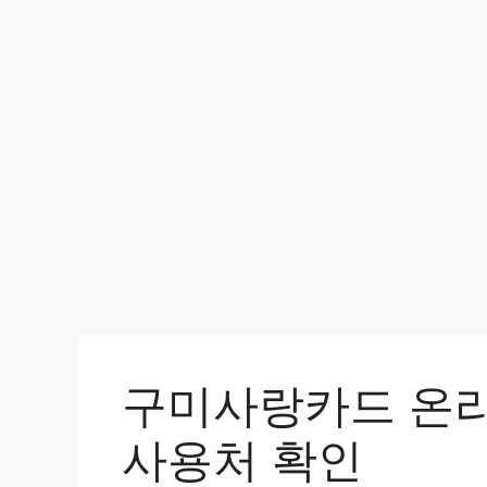
컨
텐
츠
로
건
너
뛰
기
구미사랑카드 온라
사용처 확인