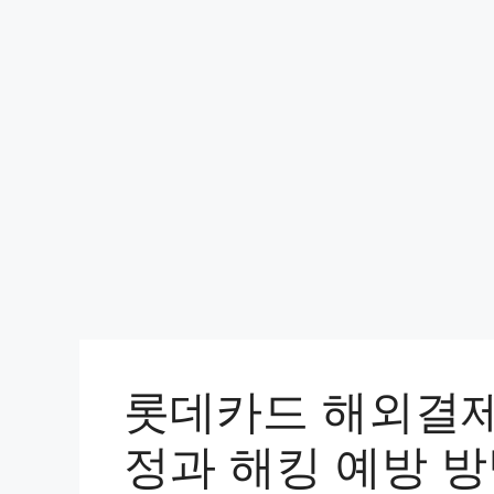
컨
텐
츠
로
건
너
뛰
기
롯데카드 해외결제
정과 해킹 예방 