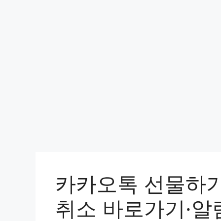
컨
텐
츠
로
건
너
뛰
기
카카오톡 선물하기
취소 바로가기·알