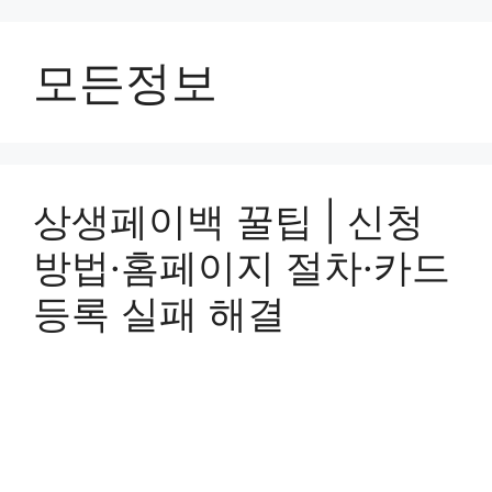
컨
텐
모든정보
츠
로
건
너
뛰
기
상생페이백 꿀팁 | 신청
방법·홈페이지 절차·카드
등록 실패 해결