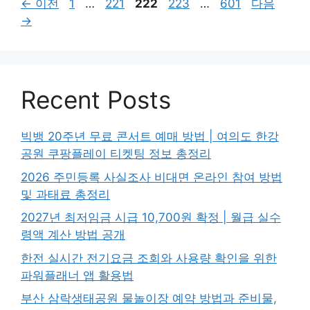
페
페
페
페
페
←
이전
1
…
221
222
223
…
601
다음
이
이
이
이
이
→
지
지
지
지
지
Recent Posts
빅뱅 20주년 무료 콘서트 예매 방법 | 여의도 한강
공원 쿠팡플레이 티켓팅 정보 총정리
2026 주민등록 사실조사 비대면 온라인 참여 방법
및 과태료 총정리
2027년 최저임금 시급 10,700원 확정 | 월급 실수
령액 계산 방법 공개
한전 실시간 전기요금 조회와 사용량 확인을 위한
파워플래너 앱 활용법
부산 삼락생태공원 물놀이장 예약 방법과 준비물,