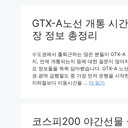
컨
텐
츠
GTX-A노선 개통 시
로
건
장 정보 총정리
너
뛰
기
수도권에서 출퇴근하는 많은 분들이 GTX-A
지, 언제 개통되는지 등에 대한 질문이 많아지
요 정보들을 쏙쏙 담아봤습니다. GTX-A 노
권 광역 급행철도 중 가장 먼저 운행을 시작한 
지하철보다 이동시간을 …
더 읽기
코스피200 야간선물