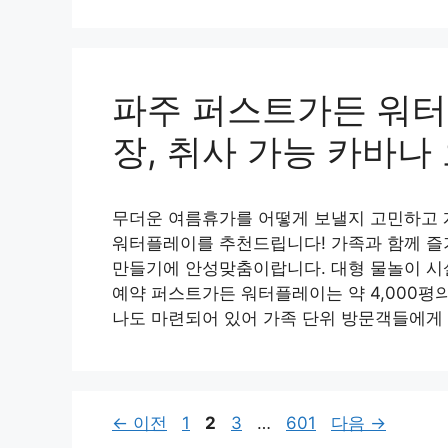
파주 퍼스트가든 워터
장, 취사 가능 카바나
무더운 여름휴가를 어떻게 보낼지 고민하고 
워터플레이를 추천드립니다! 가족과 함께 즐
만들기에 안성맞춤이랍니다. 대형 물놀이 시
예약 퍼스트가든 워터플레이는 약 4,000평의
나도 마련되어 있어 가족 단위 방문객들에게 
페
페
페
페
←
이전
1
2
3
…
601
다음
→
이
이
이
이